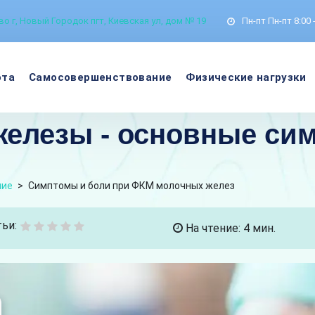
о г, Новый Городок пгт, Киевская ул, дом № 19
Пн-пт
Пн-пт 8:00 
ота
Самосовершенствование
Физические нагрузки
железы - основные си
ние
>
Симптомы и боли при ФКМ молочных желез
ьи:
На чтение: 4 мин.