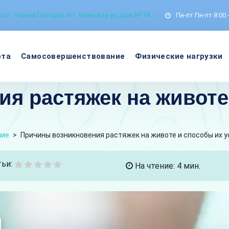
о г, Новый Городок пгт, Киевская ул, дом № 19
Пн-пт
Пн-пт 8:00 
ота
Самосовершенствование
Физические нагрузки
я растяжек на животе
ние
>
Причины возникновения растяжек на животе и способы их 
ьи:
На чтение: 4 мин.