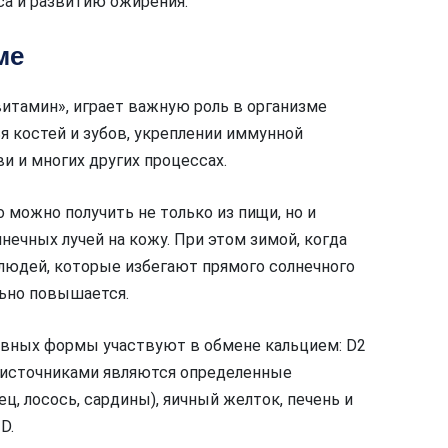
са и развитию ожирения.
ме
итамин», играет важную роль в организме
я костей и зубов, укреплении иммунной
и и многих других процессах.
 можно получить не только из пищи, но и
нечных лучей на кожу. При этом зимой, когда
 людей, которые избегают прямого солнечного
льно повышается.
овных формы участвуют в обмене кальцием: D2
х источниками являются определенные
ец, лосось, сардины), яичный желток, печень и
D.