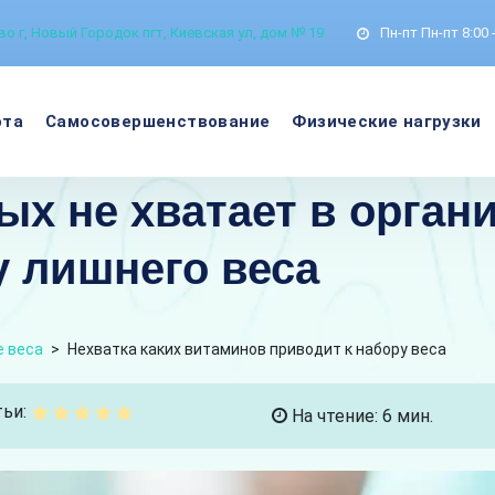
о г, Новый Городок пгт, Киевская ул, дом № 19
Пн-пт
Пн-пт 8:00 
ота
Самосовершенствование
Физические нагрузки
ых не хватает в орган
у лишнего веса
 веса
>
Нехватка каких витаминов приводит к набору веса
ьи:
На чтение: 6 мин.