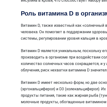
инсулина в крови, что способствует набору ве
Роль витамина D в организ
Витамин D, также известный как «солнечный в
человека. Он помогает в поддержании здоровь
системы, регулировании уровня кальция в кров
Витамин D является уникальным, поскольку его
производить в организме при воздействии сол
количество солнечных часов сокращается, и у
облучения, риск нехватки витамина D значите
Витамин D имеет несколько форм, но две осн
(эргокальциферол) и D3 (холекальциферол). И
продукты питания, такие как жирная рыба (тун
молочные продукты, обогащенные витамином 