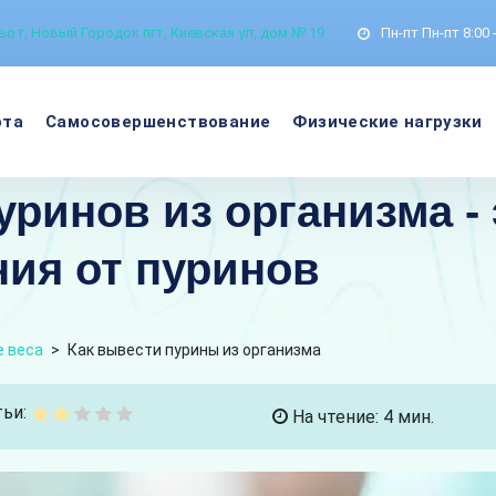
о г, Новый Городок пгт, Киевская ул, дом № 19
Пн-пт
Пн-пт 8:00 
ота
Самосовершенствование
Физические нагрузки
уринов из организма 
ия от пуринов
 веса
>
Как вывести пурины из организма
ьи:
На чтение: 4 мин.