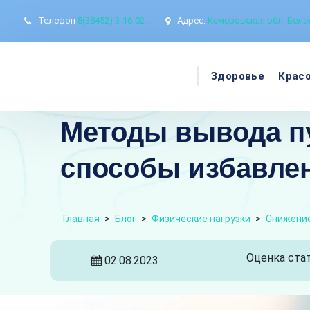
Телефон
8(38452) 3-16-02
Адрес:
Кемеровская обл, Белов
Здоровье
Крас
Методы вывода п
способы избавлен
Главная
>
Блог
>
Физические нагрузки
>
Снижение
Оценка стат
02.08.2023