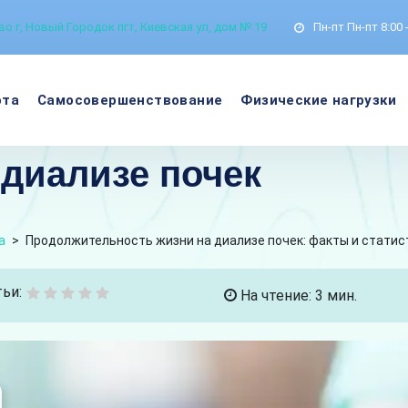
о г, Новый Городок пгт, Киевская ул, дом № 19
Пн-пт
Пн-пт 8:00 
ота
Самосовершенствование
Физические нагрузки
 диализе почек
а
>
Продолжительность жизни на диализе почек: факты и статис
ьи:
На чтение: 3 мин.