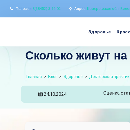
Телефон
8(38452) 3-16-02
Адрес:
Кемеровская обл, Белов
Здоровье
Крас
Сколько живут на
Главная
>
Блог
>
Здоровье
>
Докторская практик
Оценка стат
24.10.2024