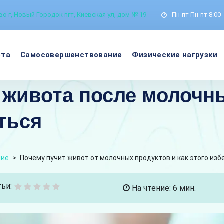
о г, Новый Городок пгт, Киевская ул, дом № 19
Пн-пт
Пн-пт 8:00 
ота
Самосовершенствование
Физические нагрузки
живота после молочны
ться
ние
>
Почему пучит живот от молочных продуктов и как этого из
ьи:
На чтение: 6 мин.