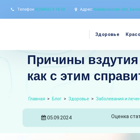
Телефон
8(38452) 3-16-02
Адрес:
Кемеровская обл, Белов
Здоровье
Крас
Причины вздутия 
как с этим справи
Главная
>
Блог
>
Здоровье
>
Заболевания и лече
Оценка стат
05.09.2024