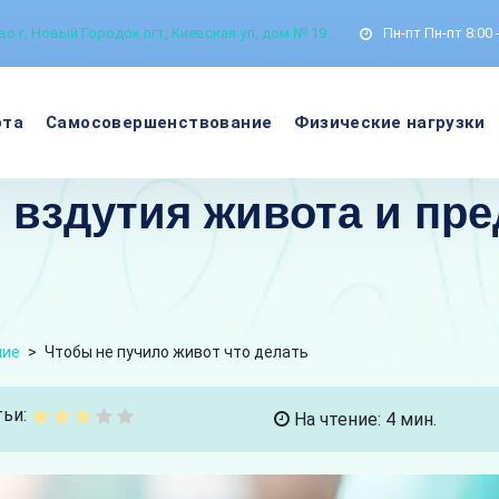
о г, Новый Городок пгт, Киевская ул, дом № 19
Пн-пт
Пн-пт 8:00 
ота
Самосовершенствование
Физические нагрузки
т вздутия живота и пре
ние
>
Чтобы не пучило живот что делать
ьи:
На чтение: 4 мин.