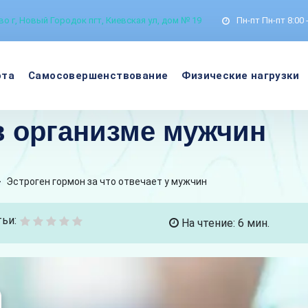
о г, Новый Городок пгт, Киевская ул, дом № 19
Пн-пт
Пн-пт 8:00 
ота
Самосовершенствование
Физические нагрузки
в организме мужчин
>
Эстроген гормон за что отвечает у мужчин
ьи:
На чтение: 6 мин.