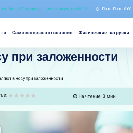
о г, Новый Городок пгт, Киевская ул, дом № 19
Пн-пт
Пн-пт 8:00 
ота
Самосовершенствование
Физические нагрузки
су при заложенности
аляют в носу при заложенности
ьи:
На чтение: 3 мин.