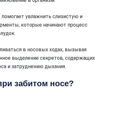
никновение в организм.
у, помогает увлажнить слизистую и
рменты, которые начинают процесс
лудок.
ливаться в носовых ходах, вызывая
янное выделение секретов, содержащих
оса и затруднению дыхания.
при забитом носе?