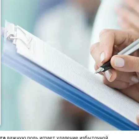
уга
важную роль играет удаление избыточной