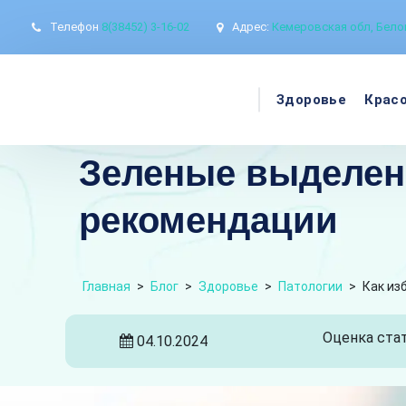
Телефон
8(38452) 3-16-02
Адрес:
Кемеровская обл, Белов
Здоровье
Крас
Зеленые выделени
рекомендации
Главная
>
Блог
>
Здоровье
>
Патологии
>
Как из
Оценка стат
04.10.2024