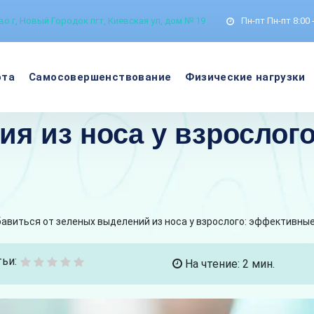
о г, Новый Городок пгт, Киевская ул, дом № 19
Пн-пт
Пн-пт 8:00 
ота
Самосовершенствование
Физические нагрузки
я из носа у взрослого
бавиться от зеленых выделений из носа у взрослого: эффективны
ьи:
На чтение: 2 мин.