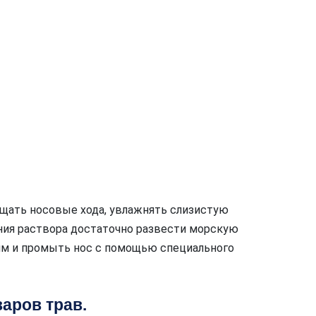
ать носовые хода, увлажнять слизистую
ения раствора достаточно развести морскую
ям и промыть нос с помощью специального
варов трав.