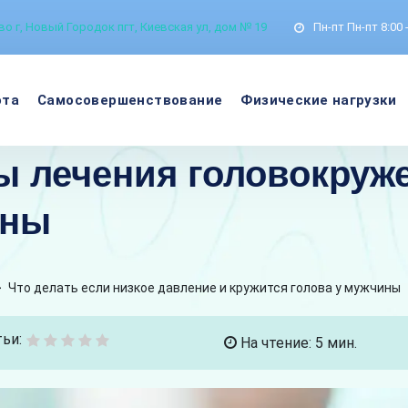
о г, Новый Городок пгт, Киевская ул, дом № 19
Пн-пт
Пн-пт 8:00 
ота
Самосовершенствование
Физические нагрузки
 лечения головокруже
ины
>
Что делать если низкое давление и кружится голова у мужчины
ьи:
На чтение: 5 мин.