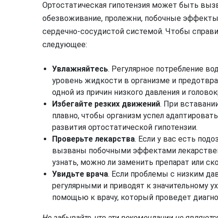
Ортостатическая гипотензия может быть выз
обезвоживание, пролежни, побочные эффекты
сердечно-сосудистой системой. Чтобы справ
следующее:
Увлажняйтесь
. Регулярное потребление в
уровень жидкости в организме и предотвр
одной из причин низкого давления и голово
Избегайте резких движений
. При вставани
плавно, чтобы организм успел адаптироват
развития ортостатической гипотензии.
Проверьте лекарства
. Если у вас есть под
вызваны побочными эффектами лекарственн
узнать, можно ли заменить препарат или ск
Увидьте врача
. Если проблемы с низким д
регулярными и приводят к значительному у
помощью к врачу, который проведет диагно
Не забывайте, что эти рекомендации не являют