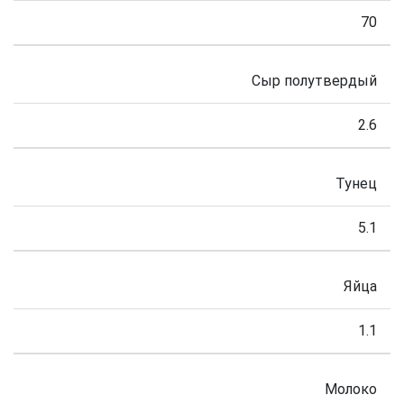
70
Сыр полутвердый
2.6
Тунец
5.1
Яйца
1.1
Молоко