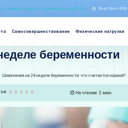
о г, Новый Городок пгт, Киевская ул, дом № 19
Пн-пт
Пн-пт 8:00 
ота
Самосовершенствование
Физические нагрузки
неделе беременности
>
Шевеления на 24 неделе беременности: что считается нормой?
ьи:
На чтение: 2 мин.