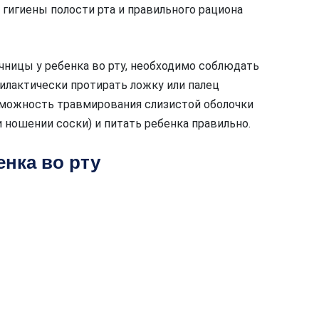
гигиены полости рта и правильного рациона
чницы у ребенка во рту, необходимо соблюдать
илактически протирать ложку или палец
зможность травмирования слизистой оболочки
и ношении соски) и питать ребенка правильно.
нка во рту