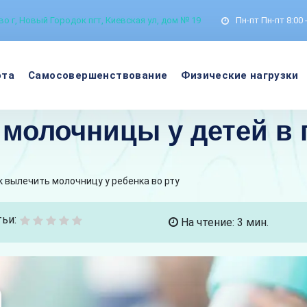
о г, Новый Городок пгт, Киевская ул, дом № 19
Пн-пт
Пн-пт 8:00 
ота
Самосовершенствование
Физические нагрузки
молочницы у детей в 
к вылечить молочницу у ребенка во рту
ьи:
На чтение: 3 мин.