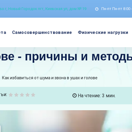
о г, Новый Городок пгт, Киевская ул, дом № 19
Пн-пт
Пн-пт 8:00 
ота
Самосовершенствование
Физические нагрузки
ове - причины и мето
>
Как избавиться от шума и звона в ушах и голове
ьи:
На чтение: 3 мин.