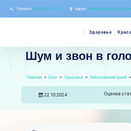
Телефон
8(38452) 3-16-02
Адрес:
Кемеровская обл, Белов
Здоровье
Крас
Шум и звон в гол
Главная
>
Блог
>
Здоровье
>
Заболевания ушей
Оценка стат
22.10.2024