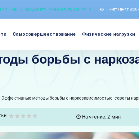
о г, Новый Городок пгт, Киевская ул, дом № 19
Пн-пт
Пн-пт 8:00 
ота
Самосовершенствование
Физические нагрузки
оды борьбы с наркоз
Эффективные методы борьбы с наркозависимостью: советы нар
ьи:
На чтение: 2 мин.