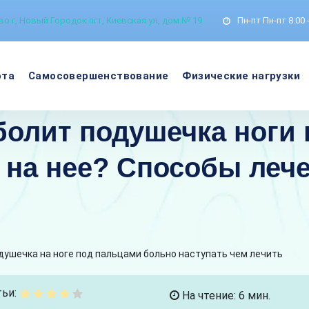
о г, Новый Городок пгт, Киевская ул, дом № 19
Пн-пт
Пн-пт 8:00 
ота
Самосовершенствование
Физические нагрузки
 болит подушечка ноги
 на нее? Способы леч
душечка на ноге под пальцами больно наступать чем лечить
ьи:
На чтение: 6 мин.