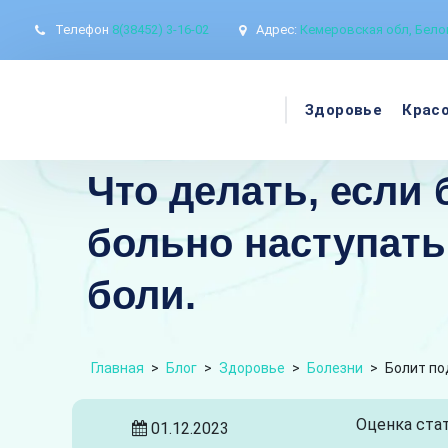
Телефон
8(38452) 3-16-02
Адрес:
Кемеровская обл, Белов
Здоровье
Крас
Что делать, если
больно наступать
боли.
Главная
>
Блог
>
Здоровье
>
Болезни
>
Болит по
Оценка стат
01.12.2023